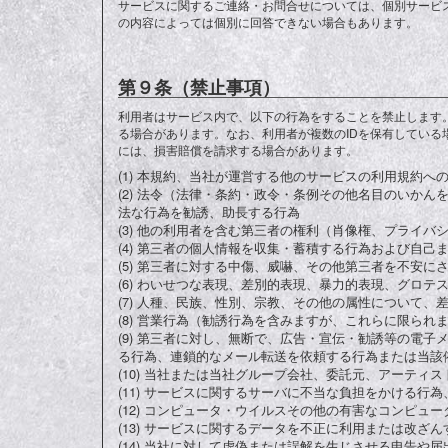
サービスに関するご連絡・お問合せについては、個別サービ
の内容によっては個別に回答できない場合もあります。
第９条（禁止事項）
利用者はサービス内で、以下の行為をすることを禁止します。
る場合があります。なお、利用者が複数のIDを保有している
には、損害賠償を請求する場合があります。
(1) 本規約、当社が運営する他のサービスの利用規約へ
(2) 法令（法律・条約・政令・条例その他名目のいか
法な行為を勧誘、助長する行為
(3) 他の利用者を含む第三者の権利（肖像権、プライ
(4) 第三者の個人情報を収集・蓄積する行為および自
(5) 第三者に対する中傷、威嚇、その他第三者を不安に
(6) わいせつな表現、差別的表現、暴力的表現、グロ
(7) 人種、民族、性別、宗教、その他の属性について
(8) 営業行為（勧誘行為を含みますが、これらに限ら
(9) 第三者に対し、無断で、広告・宣伝・勧誘等の電
る行為、連鎖的なメール転送を依頼する行為または当該
(10) 当社または当社グループ会社、委託元、アーティ
(11) サービスに関するサーバに不当な負担をかける行
(12) コンピュータ・ウイルスその他の有害なコンピ
(13) サービスに関するデータを不正に利用または改ざん
(14) 当社に対して虚偽または誤解を生じさせる申告や