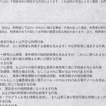
スにおいて別途当社の指定する方法によります。これ以外の方法によるご連絡・お
当社は、利用者に下記のいずれかに掲げる事由・行為があった場合、利用者のIDの
場合は、利用者の全てのIDにつき同様の措置を取る場合があります。また、利用者
の違反行為または不正な利用行為
んを問わず、公に利用者を拘束する規範を含みます）や公序良俗に違反する行
バシー権等の人格権、著作権等の知的財産権を含みますが、これらに限られませ
己または第三者の個人情報を公衆に公開する行為
させる行為
テスクな表現、およびその他不適切な表現行為等第三者に不快感を与える行為
、差別感情、憎悪を煽る行為、もしくはそれに繋がるおそれのある行為
れません）、選挙の事前運動その他政治活動、布教活動その他宗教活動
子メールもしくは嫌悪感を抱く電子メール（そのおそれのある電子メールを含
依頼に応じて転送する行為
スト、委託先その他関係者になりすます行為
為、および他の利用者の利用を妨害する行為
ュータ・プログラムを含む情報を送信し、または第三者が受信可能な状態におく
する行為
届出をする行為