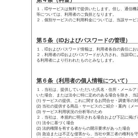
１．
IDサービスは無料で提供いたします。但し、通信
等については、利用者のご負担となります。
２．
個別サービスのご利用料金については、当該サービ
第５条（IDおよびパスワードの管理）
１．
IDおよびパスワード情報は、利用者各自の責任に
２．
利用者のIDおよびパスワードが入力され、当該ID
る利用者により行われたものとみなします。
第６条（利用者の個人情報について）
１．
当社は、提供していただいた氏名・住所・メールア
いた場合、または法令に特に定めのある場合を除き、当
(1) サービスの提供、これに関するお問合せ・調査等の
(2) 当社の提供する商品・サービスのご紹介・案内（
(3) サービス利用状況の分析等のため
２．
当社は、本規約に明示される場合および下記に掲げ
(1) 法令に基づく場合
(2) 法的権限を有する者からの開示要求があった場合
(3) 急迫または不正な侵害から、当社や第三者の権利