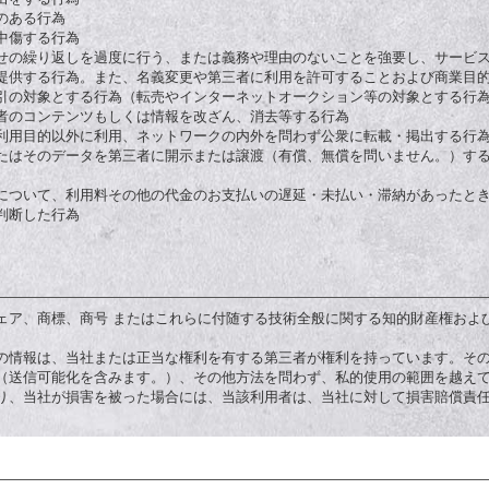
れのある行為
謗中傷する行為
合わせの繰り返しを過度に行う、または義務や理由のないことを強要し、サービ
として提供する行為。また、名義変更や第三者に利用を許可することおよび商業
償取引の対象とする行為（転売やインターネットオークション等の対象とする行
利用者のコンテンツもしくは情報を改ざん、消去等する行為
個人利用目的以外に利用、ネットワークの内外を問わず公衆に転載・掲出する行
、またはそのデータを第三者に開示または譲渡（有償、無償を問いません。）す
ビスについて、利用料その他の代金のお支払いの遅延・未払い・滞納があったと
と判断した行為
ェア、商標、商号 またはこれらに付随する技術全般に関する知的財産権およ
の情報は、当社または正当な権利を有する第三者が権利を持っています。そ
（送信可能化を含みます。）、その他方法を問わず、私的使用の範囲を越え
り、当社が損害を被った場合には、当該利用者は、当社に対して損害賠償責