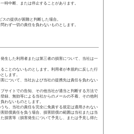
を一時中断、または停止することがあります。
ービスの提供が困難と判断した場合。
を問わず一切の責任を負わないものとします。
て発生した利用者または第三者の損害について、当社は一
えることのないものとします。利用者が本規約に反した行
のとします。
損害について、当社および当社の提携先は責任を負わない
ェブサイトでの告知、その他当社が適当と判断する方法で
未登録、無効等による当社からのメールの不着、その他利
を負わないものとします。
のうち、当社の責任を完全に免責する規定は適用されない
損害賠償責任を負う場合、損害賠償の範囲は当社または当
じた損害等（損害発生について予見し、または予見し得た