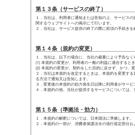
第１３条（サービスの終了）
１．
当社は、利用者に通知または告知の上、サービスの
関するウェブサイトへの掲示にて行います。
２．
当社は、サービス提供の終了の際に前項の手続きを
第１４条（規約の変更）
１．
当社は、以下の場合に、当社の裁量により予告なく
(1) 本規約の変更が、利用者の一般の利益に適合すると
(2) 本規約の変更が、契約をした目的に反せず、かつ
２．
当社は本規約を改定するときは、本規約を変更する
る方法で通知又は告知します。
３．
変更後の本規約の効力発生日以降に利用者がサービ
４．
本規約の他、当社が提供するサービスについては、
第１５条（準拠法・効力）
１．
本規約の解釈については、日本国法に準拠します。
２．
本規約の一部が、消費者保護法令の強行規定部分お