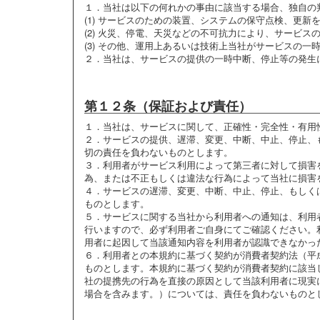
１．
当社は以下の何れかの事由に該当する場合、独自の
(1) サービスのための装置、システムの保守点検、更
(2) 火災、停電、天災などの不可抗力により、サービス
(3) その他、運用上あるいは技術上当社がサービスの
２．
当社は、サービスの提供の一時中断、停止等の発生
第１２条（保証および責任）
１．
当社は、サービスに関して、正確性・完全性・有用
２．
サービスの提供、遅滞、変更、中断、中止、停止、
切の責任を負わないものとします。
３．
利用者がサービス利用によって第三者に対して損害
為、または不正もしくは違法な行為によって当社に損害
４．
サービスの遅滞、変更、中断、中止、停止、もしく
ものとします。
５．
サービスに関する当社から利用者への通知は、利用
行いますので、必ず利用者ご自身にてご確認ください。
用者に起因して当該通知内容を利用者が認識できなかっ
６．
利用者との本規約に基づく契約が消費者契約法（平
ものとします。本規約に基づく契約が消費者契約に該当
社の提携先の行為を直接の原因として当該利用者に現実
場合を含みます。）については、責任を負わないものと