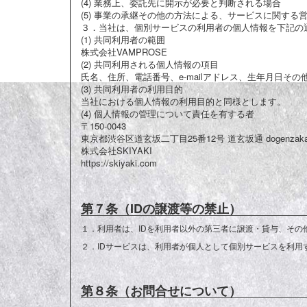
(4) 業務上、委託先に開示が必要と判断される場合
(5) 事業の承継その他の方法による、サービスに関す
３．
当社は、個別サービスの利用者の個人情報を下記の
(1) 共同利用者の範囲
株式会社VAMPROSE
(2) 共同利用される個人情報の項目
氏名、住所、電話番号、e-mailアドレス、生年月日
(3) 共同利用者の利用目的
当社における個人情報の利用目的と同様とします。
(4) 個人情報の管理について責任を有する者
〒150-0043
東京都渋谷区道玄坂二丁目25番12号 道玄坂通 dogenzaka-d
株式会社SKIYAKI
https://skiyaki.com
第７条（IDの譲渡等の禁止）
１．
利用者は、IDを利用者以外の第三者に譲渡・貸与、その
２．
IDサービスは、利用者が個人として個別サービスを利
第８条（お問合せについて）