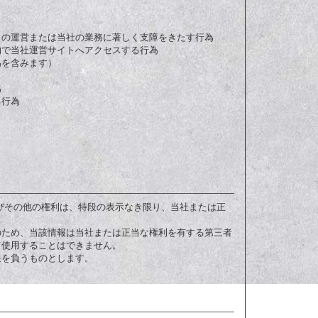
スの運営または当社の業務に著しく支障をきたす行為
目的で当社運営サイトへアクセスする行為
為を含みます）
為
る行為
き
びその他の権利は、特段の表示なき限り、当社または正
のため、当該情報は当社または正当な権利を有する第三者
て使用することはできません。
任を負うものとします。