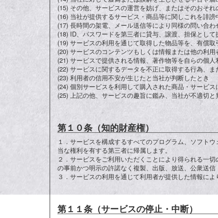
(15) その他、サービスの運営を妨げ、またはそのおそ
(16) 当社が提供するサービス・商品等に関しこれを誹
(17) 長時間の架電、メール送信等により同様の問い
(18) ID、パスワードを第三者に貸与、譲渡、担保
(19) サービスの利用を通じて取得した物品等を、有
(20) サービスのコンテンツもしくは情報または他の
(21) サービスで提供される情報、著作物等を自らの
(22) サービスに関するデータを不正に取得する行為
(23) 利用者の信用不安が生じたと当社が判断したとき
(24) 個別サービスを利用して購入された商品・サー
(25) 上記の他、サービスの趣旨に鑑み、当社が不適切
第１０条（知的財産権）
１．
サービスを構成するすべてのプログラム、ソフトウ
当な権利を有する第三者に帰属します。
２．
サービスをご利用いただくことにより得られる一切
の事前かつ明示の許諾なく複製、出版、放送、公衆送信
３．
サービスの利用を通じて利用者が提供した情報によ
第１１条（サービスの停止・中断）