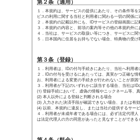
第２条（適用）
１．
本規約は、サービスの提供にあたり、その条件等を
ビスの利用に関する当社と利用者に関わる一切の関係に
２．
本規約の記載以外にも、IDサービスの登録画面に
３．
本規約の内容と、前項の案内等その他の本規約外に
４．
当社は、サービスの取扱い等につき、サービスに関
５．
日本国内に住居をお持ちでない場合、特典物の受け
第３条（登録）
１．
利用者は、IDの付与手続きにあたり、当社へ利用
２．
IDの付与を受けるにあたっては、真実かつ正確な
お、利用者による変更の手続きが行われないことが原因
３．
利用者が下記のいずれかに該当する場合、当社はI
(1) 登録手続において、虚偽の情報やニックネーム等
(2) 本人以外による登録と判断される場合
(3) 入力された決済手段が確認できない場合、または有
(4) 以前、本規約に違反し、または当社の提供するサ
４．
利用者が未成年者である場合には、必ず法定代理人
は法定代理人の方の同意があったと見なすことができる
第４条（料金）