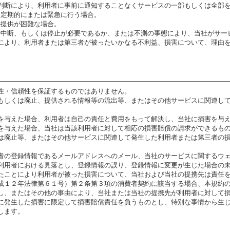
判断により、利用者に事前に通知することなくサービスの一部もしくは全部
新を定期的にまたは緊急に行う場合。
の提供が困難な場合。
一時中断、もしくは停止が必要であるか、または不測の事態により、当社がサ
により、利用者または第三者が被ったいかなる不利益、損害について、理由
性・信頼性を保証するものではありません。
もしくは廃止、提供される情報等の流出等、またはその他サービスに関連し
を与えた場合、利用者は自己の責任と費用をもって解決し、当社に損害を与
を与えた場合、当社は当該利用者に対して相応の損害賠償の請求ができるも
は廃止等、またはその他サービスに関連して発生した利用者または第三者の
者の登録情報であるメールアドレスへのメール、当社のサービスに関するウ
利用者における見落とし、登録情報の誤り、登録情報に変更が生じた場合の
たことにより利用者が被った損害について、当社および当社の提携先は責任
成１２年法律第６１号）第２条第３項の消費者契約に該当する場合、本規約
し、またはその他の事由により、当社または当社の提携先が利用者に対して
に発生した損害に限定して損害賠償責任を負うものとし、特別な事情から生
します。