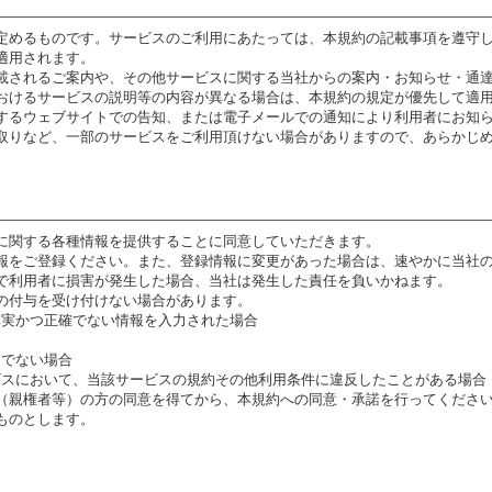
定めるものです。サービスのご利用にあたっては、本規約の記載事項を遵守
適用されます。
記載されるご案内や、その他サービスに関する当社からの案内・お知らせ・通
おけるサービスの説明等の内容が異なる場合は、本規約の規定が優先して適
するウェブサイトでの告知、または電子メールでの通知により利用者にお知
取りなど、一部のサービスをご利用頂けない場合がありますので、あらかじ
者に関する各種情報を提供することに同意していただきます。
情報をご登録ください。また、登録情報に変更があった場合は、速やかに当社
で利用者に損害が発生した場合、当社は発生した責任を負いかねます。
Dの付与を受け付けない場合があります。
、真実かつ正確でない情報を入力された場合
効でない場合
ービスにおいて、当該サービスの規約その他利用条件に違反したことがある場合
（親権者等）の方の同意を得てから、本規約への同意・承諾を行ってください
ものとします。