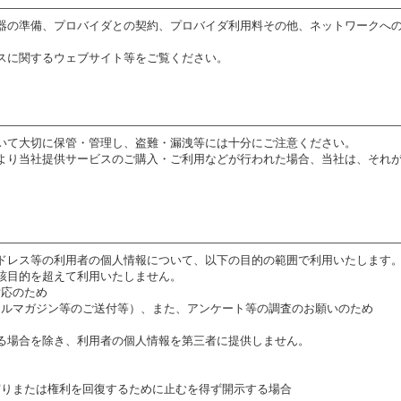
機器の準備、プロバイダとの契約、プロバイダ利用料その他、ネットワークへ
スに関するウェブサイト等をご覧ください。
おいて大切に保管・管理し、盗難・漏洩等には十分にご注意ください。
により当社提供サービスのご購入・ご利用などが行われた場合、当社は、それ
ドレス等の利用者の個人情報について、以下の目的の範囲で利用いたします
該目的を超えて利用いたしません。
対応のため
メールマガジン等のご送付等）、また、アンケート等の調査のお願いのため
る場合を除き、利用者の個人情報を第三者に提供しません。
を守りまたは権利を回復するために止むを得ず開示する場合