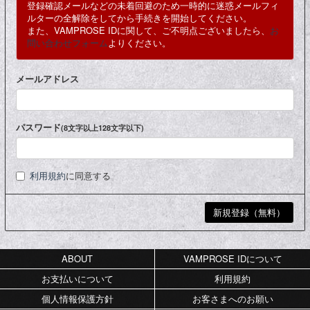
登録確認メールなどの未着回避のため一時的に迷惑メールフィ
ルターの全解除をしてから手続きを開始してください。
また、VAMPROSE IDに関して、ご不明点ございましたら、
お
問い合わせフォーム
よりください。
メールアドレス
パスワード
(8文字以上128文字以下)
利用規約
に同意する
ABOUT
VAMPROSE IDについて
お支払いについて
利用規約
個人情報保護方針
お客さまへのお願い