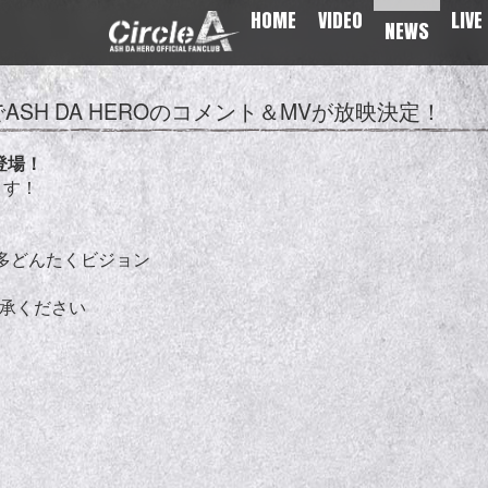
HOME
VIDEO
LIVE
NEWS
SH DA HEROのコメント＆MVが放映決定！
登場！
ます！
博多どんたくビジョン
了承ください