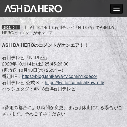
Toggle nav
【TV】10/14(土) 石川テレビ「N-18 凸」でASH DA
2023.10.11
HEROのコメントがオンエア！
ASH DA HEROのコメントがオンエア！！
石川テレビ「N-18 凸」
2023年10月14日(土) 25:45-26:30
(再放送 10月18日(水) 25:31～)
番組HP：
https://blog.ishikawa-tv.com/n18deco/
石川テレビ 公式 X ：
https://twitter.com/ishikawa_tv
ハッシュタグ：#N18凸 #石川テレビ
※番組の都合により時間が変更、または休止になる場合がご
ざいます。予めご了承ください。