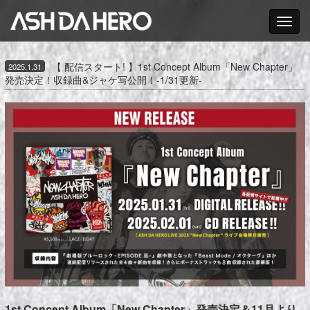
Toggle nav
【 配信スタート! 】1st Concept Album「New Chapter」
2025.1.31
発売決定！収録曲&ジャケ写公開！-1/31更新-
1st Concept Album「New Chapter」発売決定＆11月より