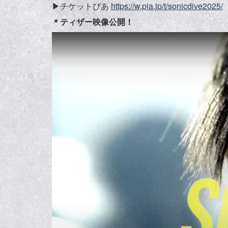
▶︎チケットぴあ
https://w.pia.jp/t/sonicdive2025/
＊ティザー映像公開！