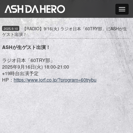
Toggle nav
【RADIO】9/16(火) ラジオ日本「60TRY部」にASHが生
2025.9.10
ゲスト出演！
ASHが生ゲスト出演！
ラジオ日本「60TRY部」
2025年9月16日(火) 18:00-21:00
※19時台出演予定
HP：
https://www.jorf.co.jp/?program=60trybu