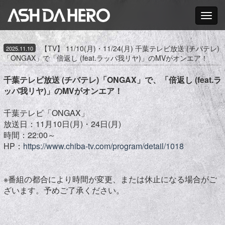
Toggle nav
【TV】 11/10(月)・11/24(月) 千葉テレビ放送 (チバテレ)
2025.11.10
「ONGAX」で「倍返し (feat.ラッパ我リヤ)」のMVがオンエア！
千葉テレビ放送 (チバテレ)「ONGAX」で、「倍返し (feat.ラ
ッパ我リヤ)」のMVがオンエア！
千葉テレビ「ONGAX」
放送日：11月10日(月)・24日(月)
時間：22:00～
HP：
https://www.chiba-tv.com/program/detail/1018
※番組の都合により時間が変更、または休止になる場合がご
ざいます。予めご了承ください。