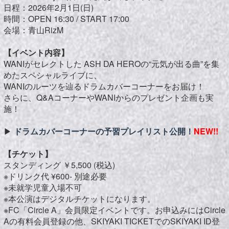
日程：2026年2月1日(日)
時間：OPEN 16:30 / START 17:00
会場：
青山RizM
【イベント内容】
WANIがセレクトした ASH DA HEROの“元気が出る曲”を集
めたスペシャルライブに、
WANIのルーツを辿るドラムカバーコーナーをお届け！
さらに、Q&AコーナーやWANIからのプレゼント企画も実
施！
▶︎
ドラムカバーコーナーの予習プレイリスト公開！
NEW!!
【チケット】
スタンディング ￥5,500 (税込)
※ドリンク代 ¥600- 別途必要
※未就学児童入場不可
※本公演はデジタルチケットになります。
※FC「Circle A」会員限定イベントです。お申込みにはCircle
Aの有料会員登録の他、SKIYAKI TICKETでのSKIYAKI ID登