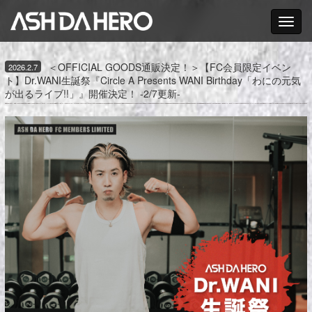
Toggle nav
＜OFFICIAL GOODS通販決定！＞【FC会員限定イベン
2026.2.7
ト】Dr.WANI生誕祭『Circle A Presents WANI Birthday「わにの元気
が出るライブ!!」』開催決定！ -2/7更新-