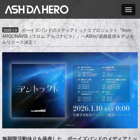
Toggle nav
ボーイズバンドのメディアミックスプロジェクト『from
2026.1.9
ARGONAVIS（フロム アルゴナビス）』へASHが楽曲提供＆デジタ
ルリリース決定！
無期限活動休止を発表した、ボーイズバンドのメディアミッ