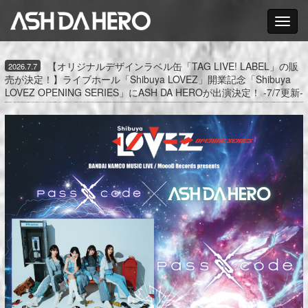
Toggle nav
【オリジナルデザインラベル缶「TAG LIVE! LABEL」の販
2026.7.7
売が決定！】ライブホール「Shibuya LOVEZ」開業記念「Shibuya
LOVEZ OPENING SERIES」にASH DA HEROが出演決定！ -7/7更新-