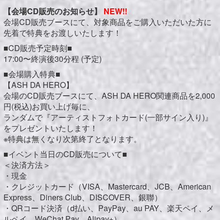
【会場CD販売のお知らせ】
NEW!!
会場CD販売ブースにて、対象商品をご購入いただいた方に
先着で特典をお渡しいたします！
■CD販売予定時刻■
17:00〜終演後30分程 (予定)
■会場購入特典■
【ASH DA HERO】
会場のCD販売ブースにて、ASH DA HERO関連商品を2,000
円(税込)お買い上げ毎に、
ランダムで『アーティストフォトカード(一部サイン入り)』
をプレゼントいたします！
※特典は無くなり次第終了となります。
■イベント当日のCD販売について■
＜決済方法＞
・現金
・クレジットカード（VISA、Mastercard、JCB、American
Express、Diners Club、DISCOVER、銀聯）
・QRコード決済（d払い、PayPay、au PAY、楽天ペイ、メ
ルペイ、WeChat Pay、Alipay+）