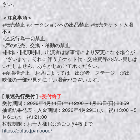
さい。
＜注意事項＞
※転売禁止 ※オークションへの出品禁止 ※転売チケット入場
不可
※迷惑行為一切禁止
※席の転売、交換・移動の禁止
※開場・開演時間、出演者は諸事情により変更になる場合が
ございます。それに伴うチケット代・交通費等の払い戻しは
いたしません。あらかじめご了承ください。
※会場構造上、お席によっては、出演者、ステージ、演出、
映像の一部が見えにくい場合がございます。
[ 最速先行受付 ]
※受付終了
受付期間：
2026年4月11日(土) 12:00～4月26日(日) 23:59
抽選結果発表・入金期間：2026年4月29日(水・祝) 13:00～5
月6日(水・祝) 21:00
枚数制限：お一人様1公演につき4枚まで
https://eplus.jp/moood/