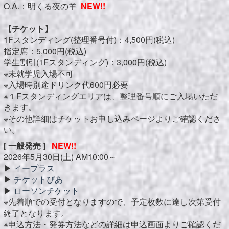
O.A.：明くる夜の羊
NEW!!
【チケット】
1Fスタンディング(整理番号付)：4,500円(税込)
指定席：5,000円(税込)
学生割引(1Fスタンディング)：3,000円(税込)
※未就学児入場不可
※入場時別途ドリンク代600円必要
※１Fスタンディングエリアは、整理番号順にご入場いただ
きます。
※その他詳細はチケットお申し込みページよりご確認くださ
い。
[ 一般発売 ]
NEW!!
2026年5月30日(土) AM10:00～
▶︎
イープラス
▶︎
チケットぴあ
▶︎
ローソンチケット
※先着順での受付となりますので、予定枚数に達し次第受付
終了となります。
※申込方法・発券方法などの詳細は申込画面よりご確認くだ