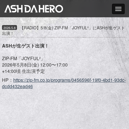
Toggle nav
【RADIO】5/8(金) ZIP-FM「JOYFUL²」にASHが生ゲスト
2026.5.8
出演！
ASHが生ゲスト出演！
ZIP-FM「JOYFUL²」
2026年5月8日(金) 12:00〜17:00
※14:00頃 生出演予定
HP：
https://zip-fm.co.jp/programs/0456596f-19f0-4bd1-93dc-
dcdd432ead46