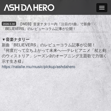
Toggle nav
【WEB】音楽ナタリー内『注目の1曲』で新曲
2026.5.30
「BELIEVERS」のレビューコラム記事が公開！
▼音楽ナタリー
新曲「BELIEVERS」のレビューコラム記事が公開！
『何度だって立ち上がって未来へ──テレビアニメ「杖と剣
のウィストリア」シーズン2のオープニング主題歌で力強く
示す生き様』
https://natalie.mu/music/pickup/ashdahero