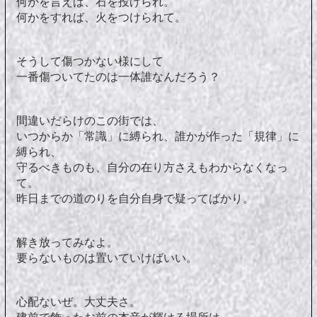
何かを言えば、石を投げられ。
何かをすれば、火をつけられて。
そうして傷つかない様にして
一番傷ついてたのは一体誰なんだろう？
間違いだらけのこの街では、
いつからか「常識」に縛られ、誰かが作った「規律」に
縛られ、
守るべきものも、自分の在り方さえもわからなくなっ
て。
昨日までの道のりを自分自身で疑ってばかり。
解き放ってみなよ。
要らないものは置いていけばいい。
心配ないぜ。大丈夫さ。
建前で飾ったお前の本音が輝ける場所は