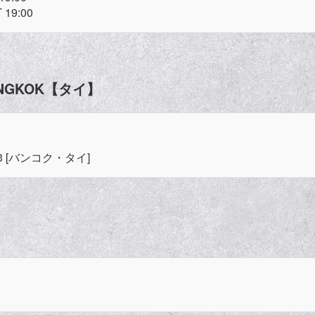
 19:00
 BANGKOK【タイ】
L 3 [バンコク・タイ]
】