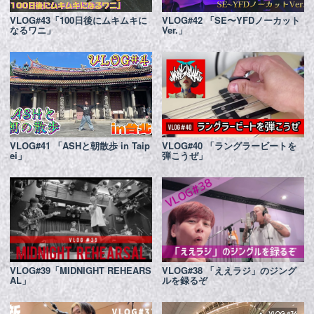
Русский
VLOG#43「100日後にムキムキに
VLOG#42 「SE〜YFDノーカット
なるワニ」
Ver.」
VLOG#41 「ASHと朝散歩 in Taip
VLOG#40 「ラングラービートを
ei」
弾こうぜ」
VLOG#39「MIDNIGHT REHEARS
VLOG#38 「ええラジ」のジング
AL」
ルを録るぞ