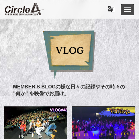
Toggle nav
日本語
English
中國人
中国人
한국어
عربي
Indonesia
español
MEMBER'S BLOGの様な日々の記録やその時々の
แบบไทย
”何か” を映像でお届け。
Deutsch
Français
हिन्दी
বাংলা
português
Melayu