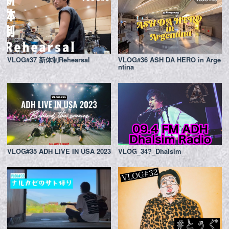
VLOG#37 新体制Rehearsal
VLOG#36 ASH DA HERO in Arge
ntina
VLOG#35 ADH LIVE IN USA 2023
VLOG_34?_Dhalsim