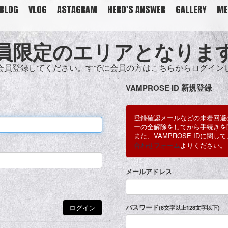
BLOG
VLOG
ASTAGRAM
HERO'S ANSWER
GALLERY
ME
員限定のエリアとなりま
会員登録してください。すでに会員の方はこちらからログイン
VAMPROSE ID 新規登録
登録確認メールなどの未着回避
ーの全解除をしてから手続きを
また、VAMPROSE IDに関
合わせフォーム
よりください。
メールアドレス
パスワード
(8文字以上128文字以下)