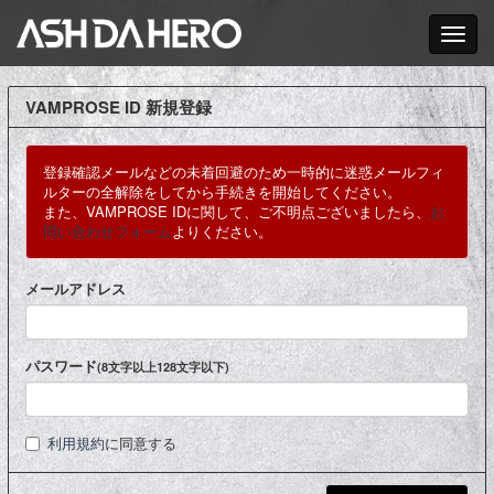
Toggle nav
VAMPROSE ID 新規登録
登録確認メールなどの未着回避のため一時的に迷惑メールフィ
ルターの全解除をしてから手続きを開始してください。
また、VAMPROSE IDに関して、ご不明点ございましたら、
お
問い合わせフォーム
よりください。
メールアドレス
パスワード
(8文字以上128文字以下)
利用規約
に同意する